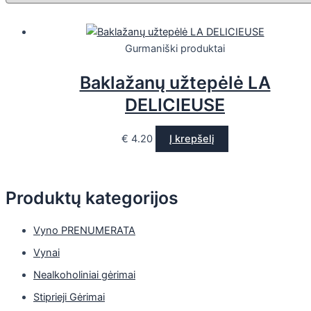
Gurmaniški produktai
Baklažanų užtepėlė LA
DELICIEUSE
€
4.20
Į krepšelį
Produktų kategorijos
Vyno PRENUMERATA
Vynai
Nealkoholiniai gėrimai
Stiprieji Gėrimai