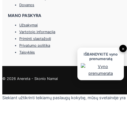
Dovanos
MANO PASKYRA
Užsakymai
Vartotojo informacija
Priminti slaptažodį
Privatumo politika
×
Taisyklės
IŠBANDYKITE vyno
prenumeratą
© 2026 Anereta - Skonio Namai
Siekiant užtikrinti teikiamų paslaugų kokybę, mūsų svetainėje yra
naudojami slapukai. Daugiau informacijos - privatumo politikoje.
Skaityti
Sutinku
Privacy & Cookies Policy