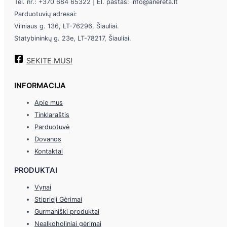
Tel. nr.: +370 684 65322 | El. paštas: info@anereta.lt
Parduotuvių adresai:
Vilniaus g. 136, LT-76296, Šiauliai.
Statybininkų g. 23e, LT-78217, Šiauliai.
SEKITE MUS!
INFORMACIJA
Apie mus
Tinklaraštis
Parduotuvė
Dovanos
Kontaktai
PRODUKTAI
Vynai
Stiprieji Gėrimai
Gurmaniški produktai
Nealkoholiniai gėrimai