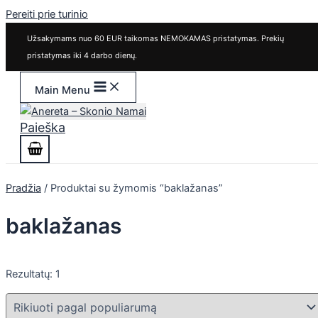
Pereiti prie turinio
Užsakymams nuo 60 EUR taikomas NEMOKAMAS pristatymas. Prekių
pristatymas iki 4 darbo dienų.
Main Menu
Paieška
Pradžia
/ Produktai su žymomis “baklažanas”
baklažanas
Rezultatų: 1