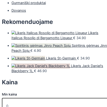
Gurmaniški produktai
Dovanos
Rekomenduojame
Likeris
Italicus Rosolio di Bergamotto Liqueur
€
34.90
Spiritinis gėrimas Jinr
Peach Soju
€
4.90
Likeris St-Germain
€
34.90
Likeris Jack Daniel's
Blackberry 1L
€
46.90
Kaina
Min kaina