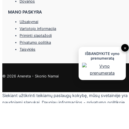
Dovanos
MANO PASKYRA
Užsakymai
Vartotojo informacija
Priminti slaptažodį
Privatumo politika
×
Taisyklės
IŠBANDYKITE vyno
prenumeratą
© 2026 Anereta - Skonio Namai
Siekiant užtikrinti teikiamų paslaugų kokybę, mūsų svetainėje yra
naudojami slapukai. Daugiau informacijos - privatumo politikoje.
Skaityti
Sutinku
Privacy & Cookies Policy