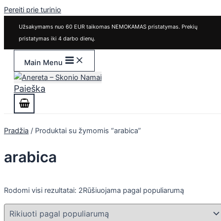
Pereiti prie turinio
Užsakymams nuo 60 EUR taikomas NEMOKAMAS pristatymas. Prekių
pristatymas iki 4 darbo dienų.
Main Menu
Paieška
Pradžia
/ Produktai su žymomis “arabica”
arabica
Rodomi visi rezultatai: 2
Rūšiuojama pagal populiarumą