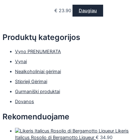
€
23.90
Daugiau
Produktų kategorijos
Vyno PRENUMERATA
Vynai
Nealkoholiniai gėrimai
Stiprieji Gėrimai
Gurmaniški produktai
Dovanos
Rekomenduojame
Likeris
Italicus Rosolio di Bergamotto Liqueur
€
34.90