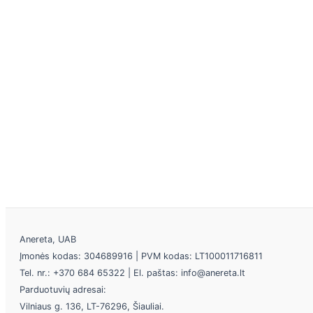
Anereta, UAB
Įmonės kodas: 304689916 | PVM kodas: LT100011716811
Tel. nr.: +370 684 65322 | El. paštas: info@anereta.lt
Parduotuvių adresai:
Vilniaus g. 136, LT-76296, Šiauliai.