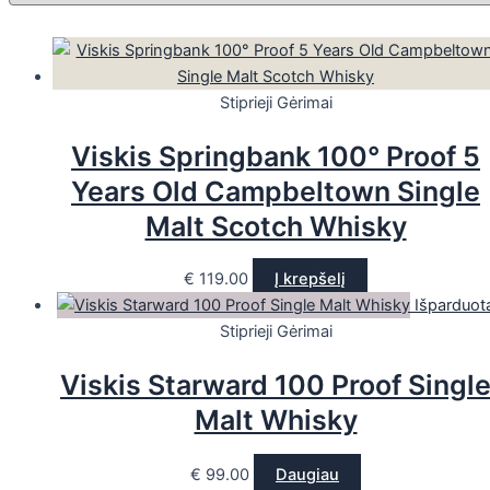
Stiprieji Gėrimai
Viskis Springbank 100° Proof 5
Years Old Campbeltown Single
Malt Scotch Whisky
€
119.00
Į krepšelį
Išparduot
Stiprieji Gėrimai
Viskis Starward 100 Proof Singl
Malt Whisky
€
99.00
Daugiau