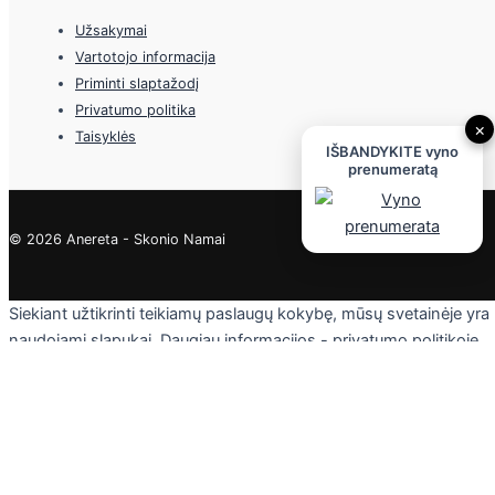
Užsakymai
Vartotojo informacija
Priminti slaptažodį
Privatumo politika
×
Taisyklės
IŠBANDYKITE vyno
prenumeratą
© 2026 Anereta - Skonio Namai
Siekiant užtikrinti teikiamų paslaugų kokybę, mūsų svetainėje yra
naudojami slapukai. Daugiau informacijos - privatumo politikoje.
Skaityti
Sutinku
Privacy & Cookies Policy