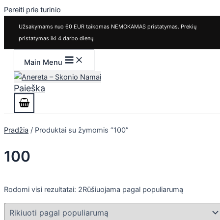
Pereiti prie turinio
Užsakymams nuo 60 EUR taikomas NEMOKAMAS pristatymas. Prekių
pristatymas iki 4 darbo dienų.
Main Menu
Paieška
Pradžia
/ Produktai su žymomis “100”
100
Rodomi visi rezultatai: 2
Rūšiuojama pagal populiarumą