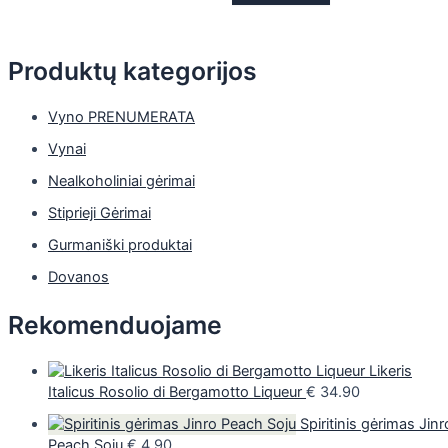
Produktų kategorijos
Vyno PRENUMERATA
Vynai
Nealkoholiniai gėrimai
Stiprieji Gėrimai
Gurmaniški produktai
Dovanos
Rekomenduojame
Likeris
Italicus Rosolio di Bergamotto Liqueur
€
34.90
Spiritinis gėrimas Jinr
Peach Soju
€
4.90