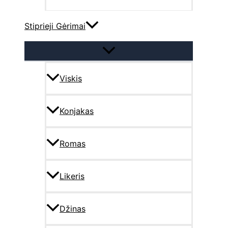
Stiprieji Gėrimai
Viskis
Konjakas
Romas
Likeris
Džinas