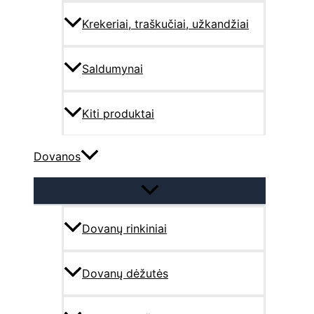
Krekeriai, traškučiai, užkandžiai
Saldumynai
Kiti produktai
Dovanos
Dovanų rinkiniai
Dovanų dėžutės