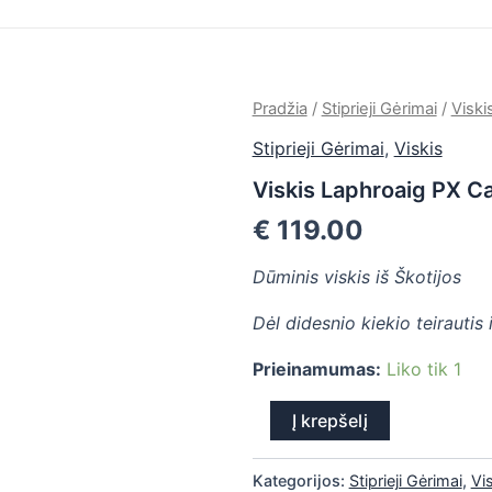
produkto
Pradžia
/
Stiprieji Gėrimai
/
Viski
kiekis:
Stiprieji Gėrimai
,
Viskis
Viskis
Laphroaig
Viskis Laphroaig PX C
PX
Cask
€
119.00
Dūminis viskis iš Škotijos
Dėl didesnio kiekio teirautis
Prieinamumas:
Liko tik 1
Į krepšelį
Kategorijos:
Stiprieji Gėrimai
,
Vi