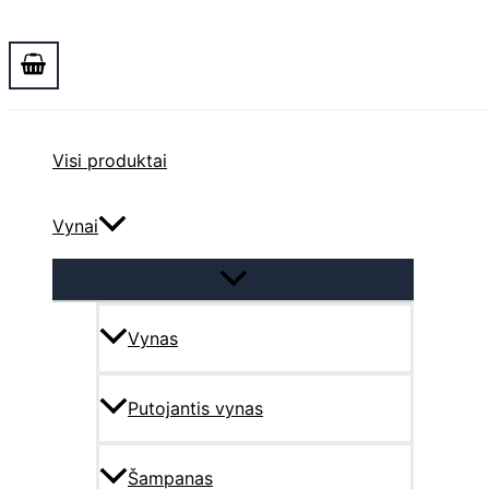
Paieška
Visi produktai
Vynai
Vynas
Putojantis vynas
Šampanas