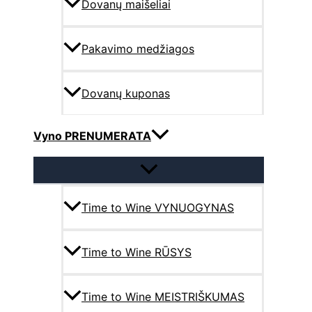
Dovanų maišeliai
Pakavimo medžiagos
Dovanų kuponas
Vyno PRENUMERATA
Time to Wine VYNUOGYNAS
Time to Wine RŪSYS
Time to Wine MEISTRIŠKUMAS