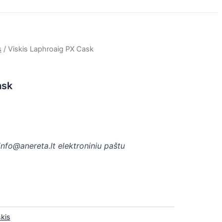
s
/ Viskis Laphroaig PX Cask
ask
 info@anereta.lt elektroniniu paštu
skis