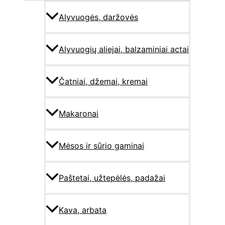
Alyvuogės, daržovės
Alyvuogių aliejai, balzaminiai actai
Čatniai, džemai, kremai
Makaronai
Mėsos ir sūrio gaminai
Paštetai, užtepėlės, padažai
Kava, arbata