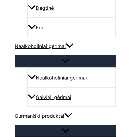
Degtinė
Kiti
Nealkoholiniai gėrimai
Nealkoholiniai gėrimai
Gaivieji gėrimai
Gurmaniški produktai