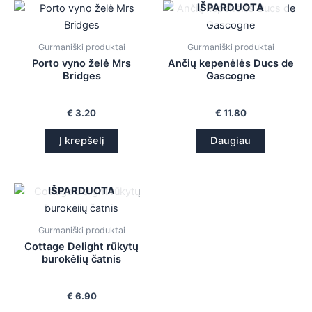
IŠPARDUOTA
Gurmaniški produktai
Gurmaniški produktai
Porto vyno želė Mrs
Ančių kepenėlės Ducs de
Bridges
Gascogne
€
3.20
€
11.80
Į krepšelį
Daugiau
IŠPARDUOTA
Gurmaniški produktai
Cottage Delight rūkytų
burokėlių čatnis
€
6.90