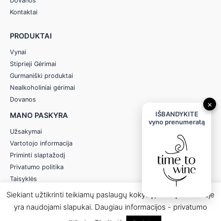
Dovanos
Kontaktai
PRODUKTAI
Vynai
Stiprieji Gėrimai
Gurmaniški produktai
Nealkoholiniai gėrimai
Dovanos
×
IŠBANDYKITE
MANO PASKYRA
vyno prenumeratą
Užsakymai
Vartotojo informacija
Priminti slaptažodį
Privatumo politika
Taisyklės
Siekiant užtikrinti teikiamų paslaugų kokybę, mūsų svetainėje
yra naudojami slapukai. Daugiau informacijos - privatumo
© 2026 Anereta - Skonio Namai