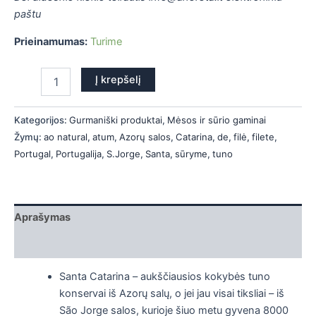
is
paštu
Prieinamumas:
Turime
is
is
Į krepšelį
is
Kategorijos:
Gurmaniški produktai
,
Mėsos ir sūrio gaminai
Žymų:
ao natural
,
atum
,
Azorų salos
,
Catarina
,
de
,
filė
,
filete
,
Portugal
,
Portugalija
,
S.Jorge
,
Santa
,
sūryme
,
tuno
Aprašymas
Papildoma informacija
Santa Catarina – aukščiausios kokybės tuno
konservai iš Azorų salų, o jei jau visai tiksliai – iš
São Jorge salos, kurioje šiuo metu gyvena 8000