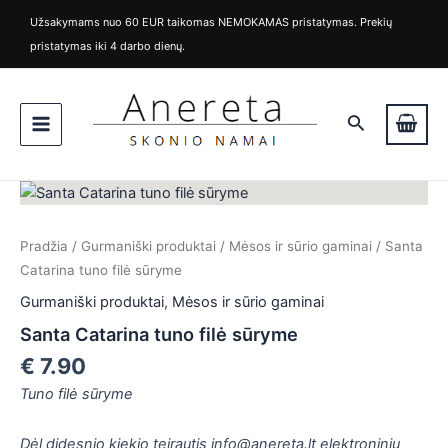
Pereiti
Užsakymams nuo 60 EUR taikomas NEMOKAMAS pristatymas. Prekių
prie
pristatymas iki 4 darbo dienų.
turinio
Main
Paieška
Menu
produkto
kiekis:
Santa
Pradžia
/
Gurmaniški produktai
/
Mėsos ir sūrio gaminai
/ Santa
Catarina
tuno
Catarina tuno filė sūryme
filė
Gurmaniški produktai
,
Mėsos ir sūrio gaminai
sūryme
Santa Catarina tuno filė sūryme
€
7.90
is
Tuno filė sūryme
is
Dėl didesnio kiekio teirautis info@anereta.lt elektroniniu