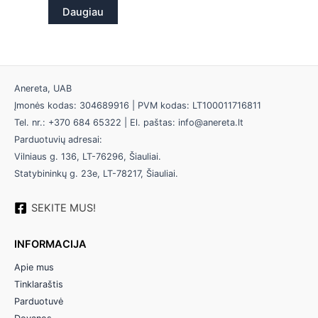
Daugiau
Anereta, UAB
Įmonės kodas: 304689916 | PVM kodas: LT100011716811
Tel. nr.: +370 684 65322 | El. paštas: info@anereta.lt
Parduotuvių adresai:
Vilniaus g. 136, LT-76296, Šiauliai.
Statybininkų g. 23e, LT-78217, Šiauliai.
SEKITE MUS!
INFORMACIJA
Apie mus
Tinklaraštis
Parduotuvė