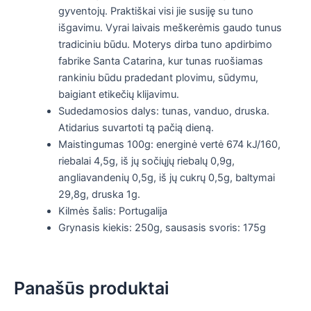
gyventojų. Praktiškai visi jie susiję su tuno
išgavimu. Vyrai laivais meškerėmis gaudo tunus
tradiciniu būdu. Moterys dirba tuno apdirbimo
fabrike Santa Catarina, kur tunas ruošiamas
rankiniu būdu pradedant plovimu, sūdymu,
baigiant etikečių klijavimu.
Sudedamosios dalys: tunas, vanduo, druska.
Atidarius suvartoti tą pačią dieną.
Maistingumas 100g: energinė vertė 674 kJ/160,
riebalai 4,5g, iš jų sočiųjų riebalų 0,9g,
angliavandenių 0,5g, iš jų cukrų 0,5g, baltymai
29,8g, druska 1g.
Kilmės šalis: Portugalija
Grynasis kiekis: 250g, sausasis svoris: 175g
Panašūs produktai