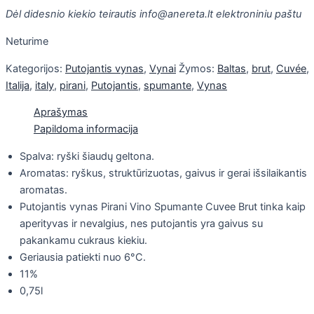
Dėl didesnio kiekio teirautis info@anereta.lt elektroniniu paštu
Neturime
Kategorijos:
Putojantis vynas
,
Vynai
Žymos:
Baltas
,
brut
,
Cuvée
,
Italija
,
italy
,
pirani
,
Putojantis
,
spumante
,
Vynas
Aprašymas
Papildoma informacija
Spalva: ryški šiaudų geltona.
Aromatas: ryškus, struktūrizuotas, gaivus ir gerai išsilaikantis
aromatas.
Putojantis vynas Pirani Vino Spumante Cuvee Brut tinka kaip
aperityvas ir nevalgius, nes putojantis yra gaivus su
pakankamu cukraus kiekiu.
Geriausia patiekti nuo 6°C.
11%
0,75l