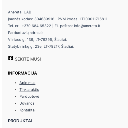
Anereta, UAB
Įmonės kodas: 304689916 | PVM kodas: LT100011716811
Tel. nr.: +370 684 65322 | El. paštas: info@anereta.lt
Parduotuvių adresai:
Vilniaus g. 136, LT-76296, Šiauliai.
Statybininkų g. 23e, LT-78217, Šiauliai.
SEKITE MUS!
INFORMACIJA
Apie mus
Tinklaraštis
Parduotuvė
Dovanos
Kontaktai
PRODUKTAI