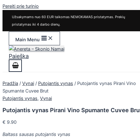
Pereiti prie turinio
Užsakymams nuo 60 EUR taikomas NEMOKAMAS pristatymas. Prekių
pristatymas iki 4 darbo dienų.
Main Menu
Paieška
Pradžia
/
Vynai
/
Putojantis vynas
/ Putojantis vynas Pirani Vino
Spumante Cuvee Brut
Putojantis vynas
,
Vynai
Putojantis vynas Pirani Vino Spumante Cuvee Bru
€
9.90
Baltass sausas putojantis vynas