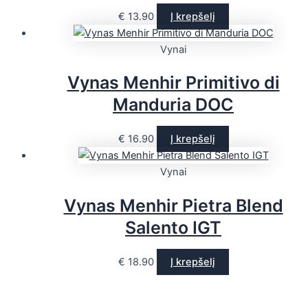
€
13.90
Į krepšelį
Vynai
Vynas Menhir Primitivo di
Manduria DOC
€
16.90
Į krepšelį
Vynai
Vynas Menhir Pietra Blend
Salento IGT
€
18.90
Į krepšelį