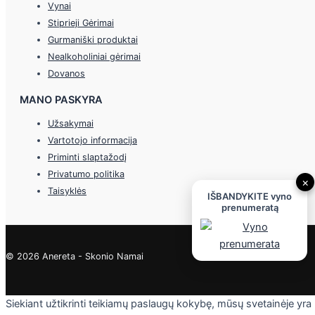
Vynai
Stiprieji Gėrimai
Gurmaniški produktai
Nealkoholiniai gėrimai
Dovanos
MANO PASKYRA
Užsakymai
Vartotojo informacija
Priminti slaptažodį
Privatumo politika
×
Taisyklės
IŠBANDYKITE vyno
prenumeratą
© 2026 Anereta - Skonio Namai
Siekiant užtikrinti teikiamų paslaugų kokybę, mūsų svetainėje yra