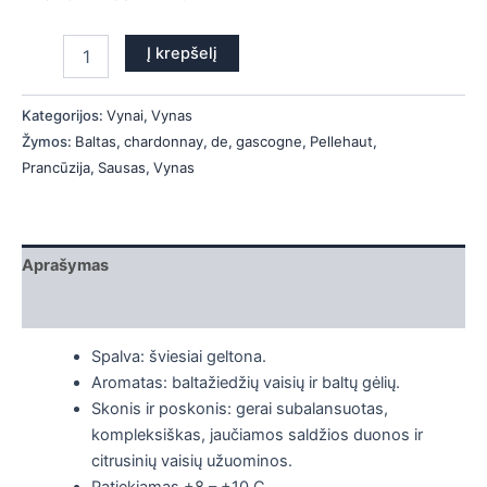
Į krepšelį
Kategorijos:
Vynai
,
Vynas
Žymos:
Baltas
,
chardonnay
,
de
,
gascogne
,
Pellehaut
,
Prancūzija
,
Sausas
,
Vynas
Aprašymas
Papildoma informacija
Spalva: šviesiai geltona.
Aromatas: baltažiedžių vaisių ir baltų gėlių.
Skonis ir poskonis: gerai subalansuotas,
kompleksiškas, jaučiamos saldžios duonos ir
citrusinių vaisių užuominos.