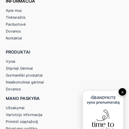
INFORMACIJA
Apie mus
Tinklaraštis
Parduotuvė
Dovanos
Kontaktai
PRODUKTAI
Vynai
Stiprieji Gėrimai
Gurmaniški produktai
Nealkoholiniai gėrimai
Dovanos
×
IŠBANDYKITE
MANO PASKYRA
vyno prenumeratą
Užsakymai
Vartotojo informacija
Priminti slaptažodį
Privatumo politika