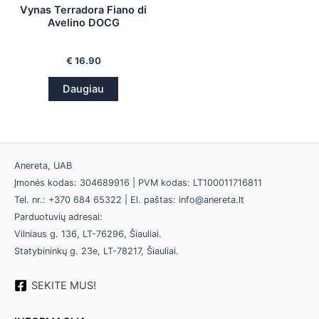
Vynas Terradora Fiano di
Avelino DOCG
€
16.90
Daugiau
Anereta, UAB
Įmonės kodas: 304689916 | PVM kodas: LT100011716811
Tel. nr.: +370 684 65322 | El. paštas: info@anereta.lt
Parduotuvių adresai:
Vilniaus g. 136, LT-76296, Šiauliai.
Statybininkų g. 23e, LT-78217, Šiauliai.
SEKITE MUS!