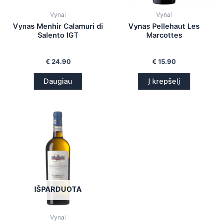
Vynai
Vynai
Vynas Menhir Calamuri di
Vynas Pellehaut Les
Salento IGT
Marcottes
€
24.90
€
15.90
Daugiau
Į krepšelį
IŠPARDUOTA
Vynai