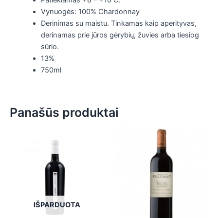
Patiekiamas +8 – +10 С.
Vynuogės: 100% Chardonnay
Derinimas su maistu. Tinkamas kaip aperityvas,
derinamas prie jūros gėrybių, žuvies arba tiesiog
sūrio.
13%
750ml
Panašūs produktai
IŠPARDUOTA