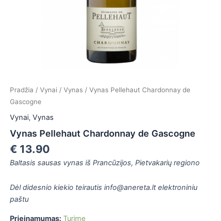
is
is
is
is
Pradžia
/
Vynai
/
Vynas
/ Vynas Pellehaut Chardonnay de
Gascogne
Vynai
,
Vynas
Vynas Pellehaut Chardonnay de Gascogne
€
13.90
Baltasis sausas vynas iš Prancūzijos, Pietvakarių regiono
Dėl didesnio kiekio teirautis info@anereta.lt elektroniniu
paštu
Prieinamumas:
Turime