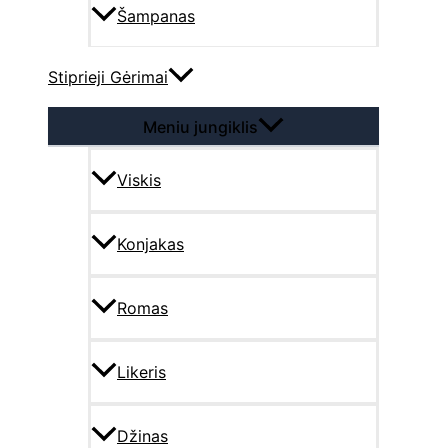
Šampanas
Stiprieji Gėrimai
Meniu jungiklis
Viskis
Konjakas
Romas
Likeris
Džinas