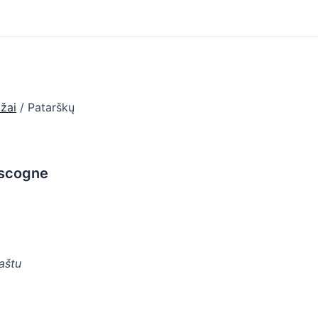
ažai
/ Patarškų
ascogne
paštu