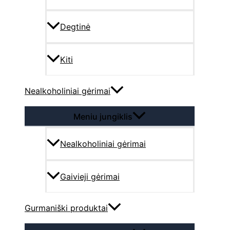
Degtinė
Kiti
Nealkoholiniai gėrimai
Meniu jungiklis
Nealkoholiniai gėrimai
Gaivieji gėrimai
Gurmaniški produktai