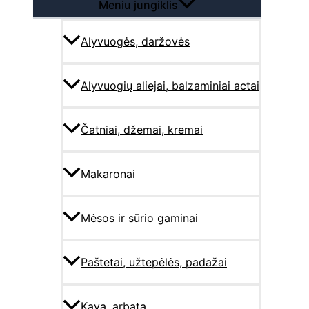
Meniu jungiklis
Alyvuogės, daržovės
Alyvuogių aliejai, balzaminiai actai
Čatniai, džemai, kremai
Makaronai
Mėsos ir sūrio gaminai
Paštetai, užtepėlės, padažai
Kava, arbata