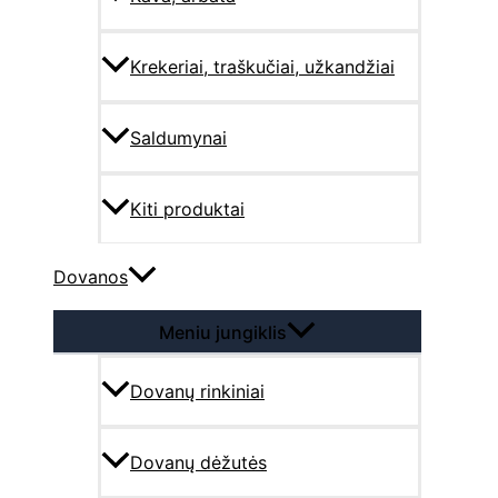
Krekeriai, traškučiai, užkandžiai
Saldumynai
Kiti produktai
Dovanos
Meniu jungiklis
Dovanų rinkiniai
Dovanų dėžutės