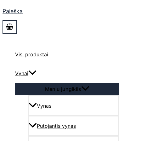
Paieška
Visi produktai
Vynai
Meniu jungiklis
Vynas
Putojantis vynas