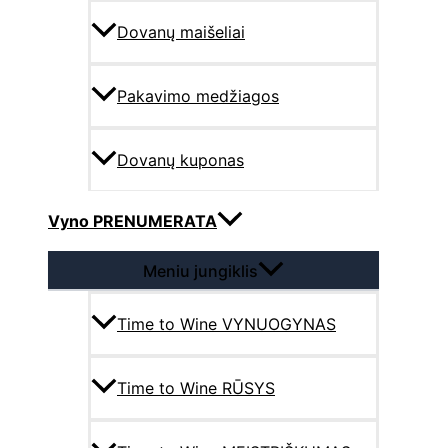
Dovanų maišeliai
Pakavimo medžiagos
Dovanų kuponas
Vyno PRENUMERATA
Meniu jungiklis
Time to Wine VYNUOGYNAS
Time to Wine RŪSYS