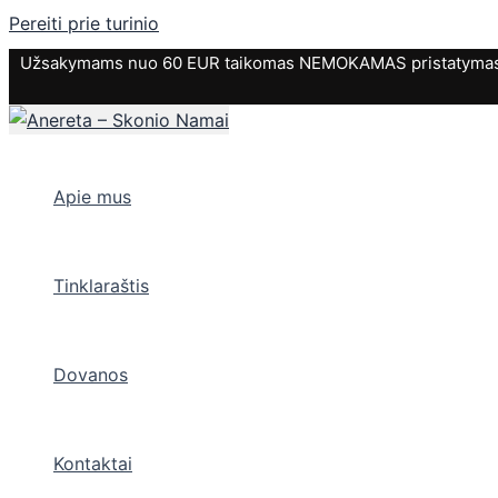
Pereiti prie turinio
Užsakymams nuo 60 EUR taikomas NEMOKAMAS pristatymas. P
Apie mus
Tinklaraštis
Dovanos
Kontaktai