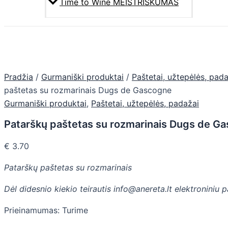
Time to Wine MEISTRIŠKUMAS
Pradžia
/
Gurmaniški produktai
/
Paštetai, užtepėlės, pad
paštetas su rozmarinais Dugs de Gascogne
Gurmaniški produktai
,
Paštetai, užtepėlės, padažai
Patarškų paštetas su rozmarinais Dugs de G
€
3.70
Patarškų paštetas su rozmarinais
Dėl didesnio kiekio teirautis info@anereta.lt elektroniniu 
Prieinamumas:
Turime