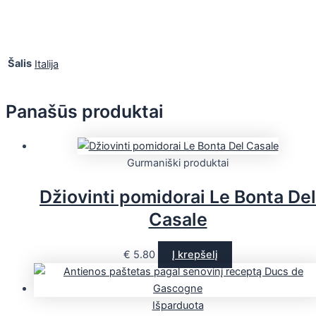
Šalis
Italija
Panašūs produktai
Gurmaniški produktai
Džiovinti pomidorai Le Bonta Del
Casale
€
5.80
Į krepšelį
Išparduota