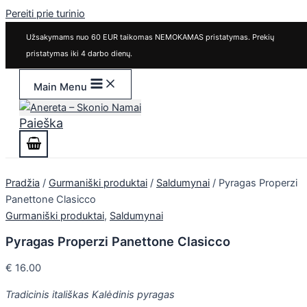
Pereiti prie turinio
Užsakymams nuo 60 EUR taikomas NEMOKAMAS pristatymas. Prekių
pristatymas iki 4 darbo dienų.
Main Menu
Paieška
Pradžia
/
Gurmaniški produktai
/
Saldumynai
/ Pyragas Properzi
Panettone Clasicco
Gurmaniški produktai
,
Saldumynai
Pyragas Properzi Panettone Clasicco
€
16.00
Tradicinis itališkas Kalėdinis pyragas