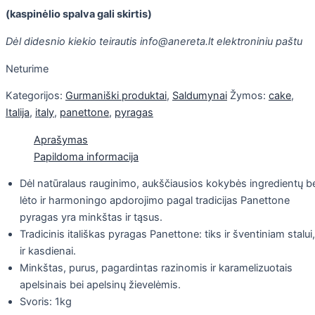
(kaspinėlio spalva gali skirtis)
Dėl didesnio kiekio teirautis info@anereta.lt elektroniniu paštu
Neturime
Kategorijos:
Gurmaniški produktai
,
Saldumynai
Žymos:
cake
,
Italija
,
italy
,
panettone
,
pyragas
Aprašymas
Papildoma informacija
Dėl natūralaus rauginimo, aukščiausios kokybės ingredientų b
lėto ir harmoningo apdorojimo pagal tradicijas Panettone
pyragas yra minkštas ir tąsus.
Tradicinis itališkas pyragas Panettone: tiks ir šventiniam stalui,
ir kasdienai.
Minkštas, purus, pagardintas razinomis ir karamelizuotais
apelsinais bei apelsinų žievelėmis.
Svoris: 1kg