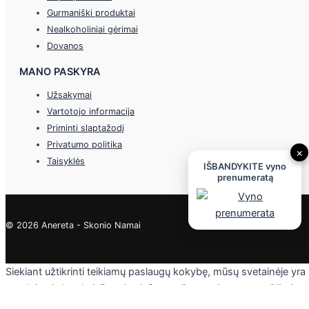
Gurmaniški produktai
Nealkoholiniai gėrimai
Dovanos
MANO PASKYRA
Užsakymai
Vartotojo informacija
Priminti slaptažodį
Privatumo politika
×
Taisyklės
IŠBANDYKITE vyno
prenumeratą
© 2026 Anereta - Skonio Namai
Siekiant užtikrinti teikiamų paslaugų kokybę, mūsų svetainėje yra
naudojami slapukai. Daugiau informacijos - privatumo politikoje.
Skaityti
Sutinku