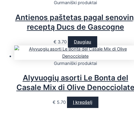
Gurmaniški produktai
Antienos paštetas pagal senovin
receptą Ducs de Gascogne
€
3.70
Daugiau
Gurmaniški produktai
Alyvuogių asorti Le Bonta del
Casale Mix di Olive Denocciolat
€
5.70
Į krepšelį