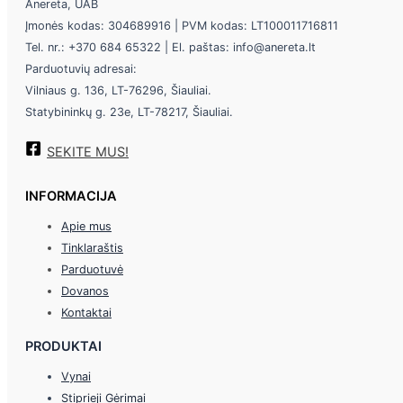
Anereta, UAB
Įmonės kodas: 304689916 | PVM kodas: LT100011716811
Tel. nr.: +370 684 65322 | El. paštas: info@anereta.lt
Parduotuvių adresai:
Vilniaus g. 136, LT-76296, Šiauliai.
Statybininkų g. 23e, LT-78217, Šiauliai.
SEKITE MUS!
INFORMACIJA
Apie mus
Tinklaraštis
Parduotuvė
Dovanos
Kontaktai
PRODUKTAI
Vynai
Stiprieji Gėrimai