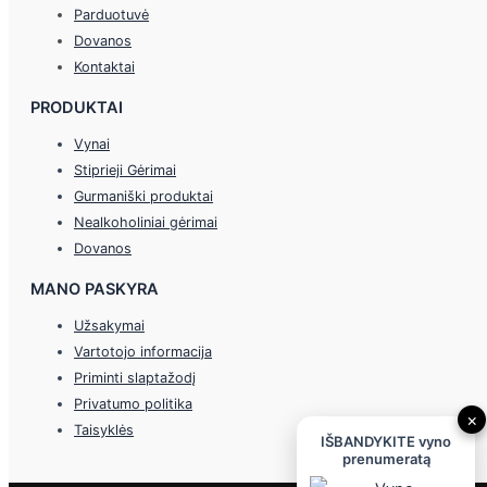
Parduotuvė
Dovanos
Kontaktai
PRODUKTAI
Vynai
Stiprieji Gėrimai
Gurmaniški produktai
Nealkoholiniai gėrimai
Dovanos
MANO PASKYRA
Užsakymai
Vartotojo informacija
Priminti slaptažodį
Privatumo politika
×
Taisyklės
IŠBANDYKITE vyno
prenumeratą