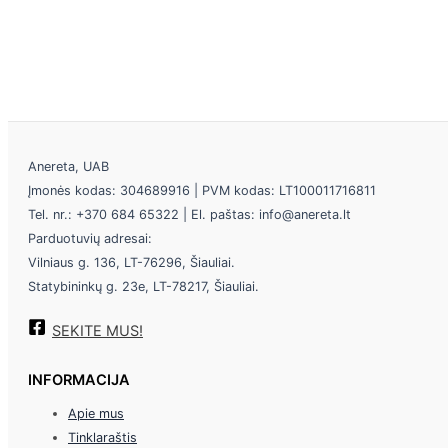
Anereta, UAB
Įmonės kodas: 304689916 | PVM kodas: LT100011716811
Tel. nr.: +370 684 65322 | El. paštas: info@anereta.lt
Parduotuvių adresai:
Vilniaus g. 136, LT-76296, Šiauliai.
Statybininkų g. 23e, LT-78217, Šiauliai.
SEKITE MUS!
INFORMACIJA
Apie mus
Tinklaraštis