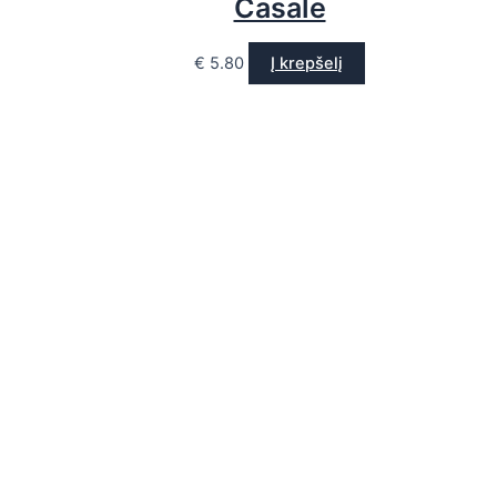
Casale
€
5.80
Į krepšelį