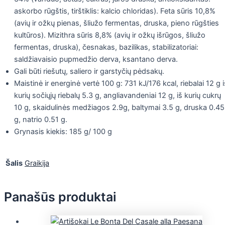
askorbo rūgštis, tirštiklis: kalcio chloridas). Feta sūris 10,8%
(avių ir ožkų pienas, šliužo fermentas, druska, pieno rūgšties
kultūros). Mizithra sūris 8,8% (avių ir ožkų išrūgos, šliužo
fermentas, druska), česnakas, bazilikas, stabilizatoriai:
saldžiavaisio pupmedžio derva, ksantano derva.
Gali būti riešutų, saliero ir garstyčių pėdsakų.
Maistinė ir energinė vertė 100 g: 731 kJ/176 kcal, riebalai 12 g i
kurių sočiųjų riebalų 5.3 g, angliavandeniai 12 g, iš kurių cukrų
10 g, skaidulinės medžiagos 2.9g, baltymai 3.5 g, druska 0.45
g, natrio 0.51 g.
Grynasis kiekis: 185 g/ 100 g
Šalis
Graikija
Panašūs produktai