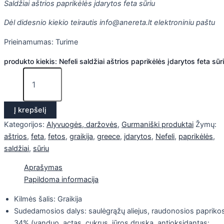
Saldžiai aštrios paprikėlės įdarytos feta sūriu
Dėl didesnio kiekio teirautis info@anereta.lt elektroniniu paštu
Prieinamumas:
Turime
produkto kiekis: Nefeli saldžiai aštrios paprikėlės įdarytos feta sūr
Į krepšelį
Kategorijos:
Alyvuogės, daržovės
,
Gurmaniški produktai
Žymų:
aštrios
,
feta
,
fetos
,
graikija
,
greece
,
įdarytos
,
Nefeli
,
paprikėlės
,
saldžiai
,
sūriu
Aprašymas
Papildoma informacija
Kilmės šalis: Graikija
Sudedamosios dalys: saulėgrąžų aliejus, raudonosios papriko
34% (vanduo, actas, cukrus, jūros druska, antioksidantas: