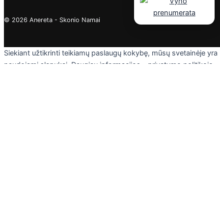
© 2026 Anereta - Skonio Namai
Siekiant užtikrinti teikiamų paslaugų kokybę, mūsų svetainėje yra
naudojami slapukai. Daugiau informacijos - privatumo politikoje.
Skaityti
Sutinku
Privacy & Cookies Policy
Uždaryti
Privacy Overview
This website uses cookies to improve your experience while you
navigate through the website. Out of these cookies, the cookies
that are categorized as necessary are stored on your browser as
they are essential for the working of basic functionalities of the