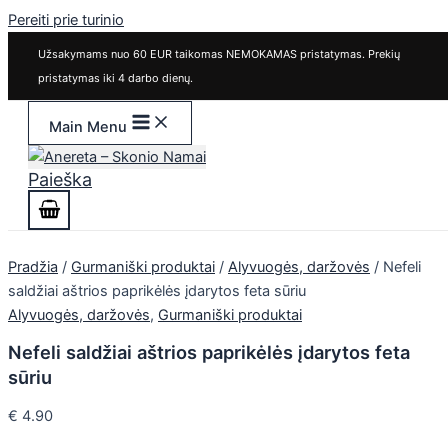
Pereiti prie turinio
Užsakymams nuo 60 EUR taikomas NEMOKAMAS pristatymas. Prekių
pristatymas iki 4 darbo dienų.
Main Menu
Paieška
Pradžia
/
Gurmaniški produktai
/
Alyvuogės, daržovės
/ Nefeli
saldžiai aštrios paprikėlės įdarytos feta sūriu
Alyvuogės, daržovės
,
Gurmaniški produktai
Nefeli saldžiai aštrios paprikėlės įdarytos feta
sūriu
€
4.90