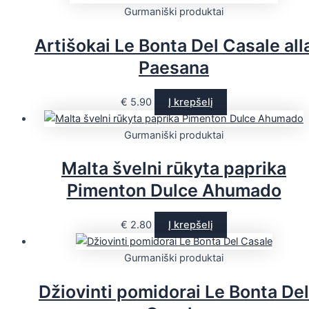
Gurmaniški produktai
Artišokai Le Bonta Del Casale all
Paesana
€
5.90
Į krepšelį
Gurmaniški produktai
Malta švelni rūkyta paprika
Pimenton Dulce Ahumado
€
2.80
Į krepšelį
Gurmaniški produktai
Džiovinti pomidorai Le Bonta Del