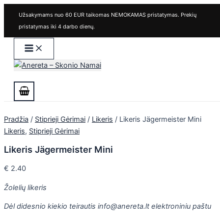
Main
produkto
Pereiti
Menu
kiekis:
Užsakymams nuo 60 EUR taikomas NEMOKAMAS pristatymas. Prekių
prie
Likeris
pristatymas iki 4 darbo dienų.
turinio
Jägermeister
Mini
Paieška
Pradžia
/
Stiprieji Gėrimai
/
Likeris
/ Likeris Jägermeister Mini
Likeris
,
Stiprieji Gėrimai
Likeris Jägermeister Mini
€
2.40
Žolelių likeris
Dėl didesnio kiekio teirautis info@anereta.lt elektroniniu paštu