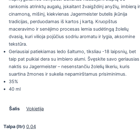
rankomis atrinktų augalų, įskaitant žvaigždinį anyžių, imbierą ir
cinamoną, mišinį, kiekvienas Jagermeister butelis įkūnija
tradicijas, perduodamas iš kartos į kartą. Kruopštus
maceravimo ir senėjimo procesas lemia sudėtingą žolelių
dvasią, kuri vilioja pojūčius sodriu aromatu ir lygia, aksomine
tekstūra.
Geriausiai patiekiamas ledo šaltumo, tiksliau -18 laipsnių, bet
taip pat puikiai dera su imbiero alumi. Švęskite savo geriausias
naktis su Jagermeister – nesenstančiu žolelių likeriu, kuris
suartina žmones ir sukelia nepamirštamus prisiminimus.
35%
40 ml
Šalis
Vokietija
Talpa (ltr)
0,04