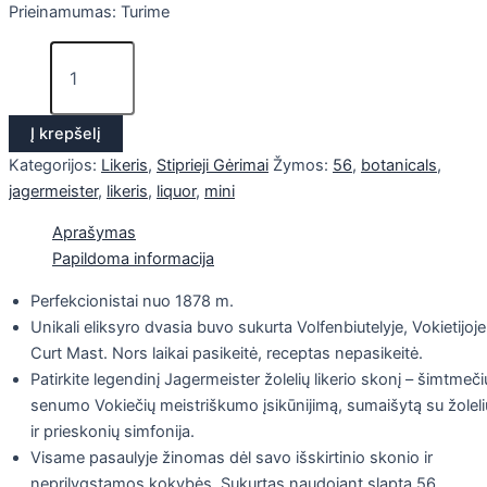
Prieinamumas:
Turime
Į krepšelį
Kategorijos:
Likeris
,
Stiprieji Gėrimai
Žymos:
56
,
botanicals
,
jagermeister
,
likeris
,
liquor
,
mini
Aprašymas
Papildoma informacija
Perfekcionistai nuo 1878 m.
Unikali eliksyro dvasia buvo sukurta Volfenbiutelyje, Vokietijoje
Curt Mast. Nors laikai pasikeitė, receptas nepasikeitė.
Patirkite legendinį Jagermeister žolelių likerio skonį – šimtmeči
senumo Vokiečių meistriškumo įsikūnijimą, sumaišytą su žoleli
ir prieskonių simfonija.
Visame pasaulyje žinomas dėl savo išskirtinio skonio ir
neprilygstamos kokybės. Sukurtas naudojant slaptą 56