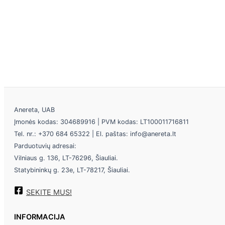
Anereta, UAB
Įmonės kodas: 304689916 | PVM kodas: LT100011716811
Tel. nr.: +370 684 65322 | El. paštas: info@anereta.lt
Parduotuvių adresai:
Vilniaus g. 136, LT-76296, Šiauliai.
Statybininkų g. 23e, LT-78217, Šiauliai.
SEKITE MUS!
INFORMACIJA