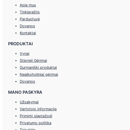
Apie mus
Tinklaraštis
Parduotuvė
Dovanos
Kontaktai
PRODUKTAI
Vynai
Stiprieji Gėrimai
Gurmaniški produktai
Nealkoholiniai gėrimai
Dovanos
MANO PASKYRA
Užsakymai
Vartotojo informacija
Priminti slaptažodį
Privatumo politika
Taisyklės