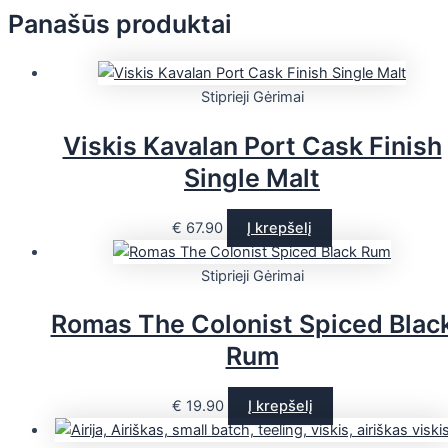
Panašūs produktai
Stiprieji Gėrimai
Viskis Kavalan Port Cask Finish
Single Malt
€
67.90
Į krepšelį
Stiprieji Gėrimai
Romas The Colonist Spiced Blac
Rum
€
19.90
Į krepšelį