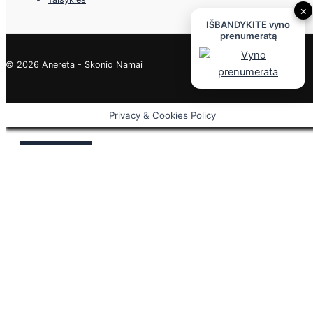
×
IŠBANDYKITE vyno
prenumeratą
© 2026 Anereta - Skonio Namai
Privacy & Cookies Policy
Uždaryti
Privacy Overview
This website uses cookies to improve your experience while
you navigate through the website. Out of these cookies, the
cookies that are categorized as necessary are stored on