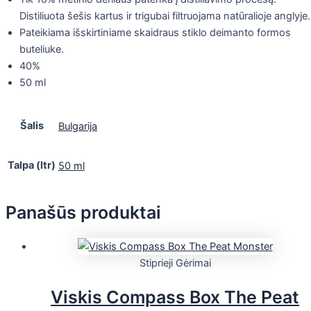
Distiliuota šešis kartus ir trigubai filtruojama natūralioje anglyje.
Pateikiama išskirtiniame skaidraus stiklo deimanto formos
buteliuke.
40%
50 ml
Šalis
Bulgarija
Talpa (ltr)
50 ml
Panašūs produktai
Stiprieji Gėrimai
Viskis Compass Box The Peat