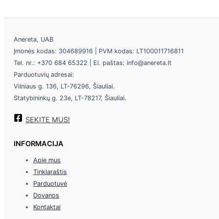
Anereta, UAB
Įmonės kodas: 304689916 | PVM kodas: LT100011716811
Tel. nr.: +370 684 65322 | El. paštas: info@anereta.lt
Parduotuvių adresai:
Vilniaus g. 136, LT-76296, Šiauliai.
Statybininkų g. 23e, LT-78217, Šiauliai.
SEKITE MUS!
INFORMACIJA
Apie mus
Tinklaraštis
Parduotuvė
Dovanos
Kontaktai