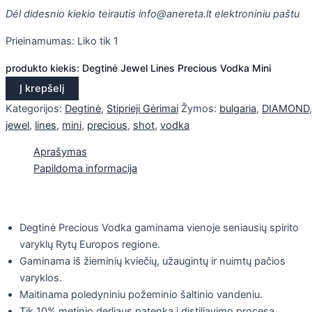
Dėl didesnio kiekio teirautis info@anereta.lt elektroniniu paštu
Prieinamumas:
Liko tik 1
produkto kiekis: Degtinė Jewel Lines Precious Vodka Mini
Į krepšelį
Kategorijos:
Degtinė
,
Stiprieji Gėrimai
Žymos:
bulgaria
,
DIAMOND
,
jewel
,
lines
,
mini
,
precious
,
shot
,
vodka
Aprašymas
Papildoma informacija
Degtinė Precious Vodka gaminama vienoje seniausių spirito
varyklų Rytų Europos regione.
Gaminama iš žieminių kviečių, užaugintų ir nuimtų pačios
varyklos.
Maitinama poledyniniu požeminio šaltinio vandeniu.
Tik 10% metinio derliaus patenka į distiliavimo procesą.