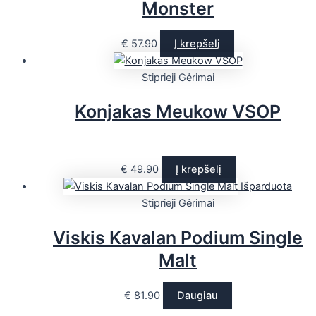
Monster
€
57.90
Į krepšelį
Stiprieji Gėrimai
Konjakas Meukow VSOP
€
49.90
Į krepšelį
Išparduota
Stiprieji Gėrimai
Viskis Kavalan Podium Single
Malt
€
81.90
Daugiau