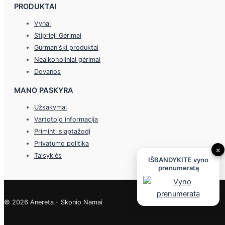
PRODUKTAI
Vynai
Stiprieji Gėrimai
Gurmaniški produktai
Nealkoholiniai gėrimai
Dovanos
MANO PASKYRA
Užsakymai
Vartotojo informacija
Priminti slaptažodį
Privatumo politika
×
Taisyklės
IŠBANDYKITE vyno
prenumeratą
© 2026 Anereta - Skonio Namai