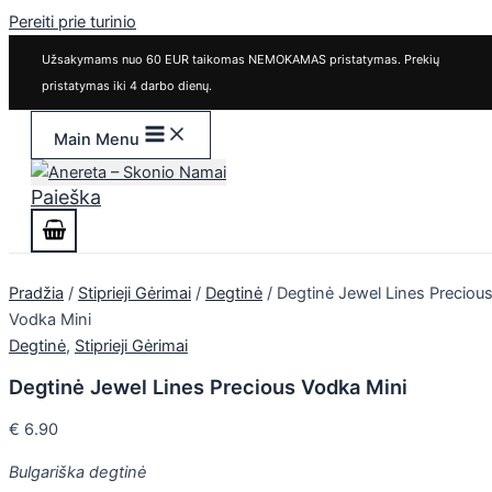
Pereiti prie turinio
Užsakymams nuo 60 EUR taikomas NEMOKAMAS pristatymas. Prekių
pristatymas iki 4 darbo dienų.
Main Menu
Paieška
Pradžia
/
Stiprieji Gėrimai
/
Degtinė
/ Degtinė Jewel Lines Preciou
Vodka Mini
Degtinė
,
Stiprieji Gėrimai
Degtinė Jewel Lines Precious Vodka Mini
€
6.90
Bulgariška degtinė