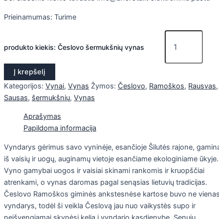
Prieinamumas:
Turime
produkto kiekis: Česlovo šermukšnių vynas
Į krepšelį
Kategorijos:
Vynai
,
Vynas
Žymos:
Česlovo
,
Ramoškos
,
Rausvas
,
Sausas
,
šermukšnių
,
Vynas
Aprašymas
Papildoma informacija
Vyndarys gėrimus savo vyninėje, esančioje Šilutės rajone, gamin
iš vaisių ir uogų, auginamų vietoje esančiame ekologiniame ūkyje.
Vyno gamybai uogos ir vaisiai skinami rankomis ir kruopščiai
atrenkami, o vynas daromas pagal senąsias lietuvių tradicijas.
Česlovo Ramoškos giminės ankstesnėse kartose buvo ne viena
vyndarys, todėl ši veikla Česlovą jau nuo vaikystės supo ir
neišvengiamai skynėsi kelią į vyndario kasdienybę. Senųjų