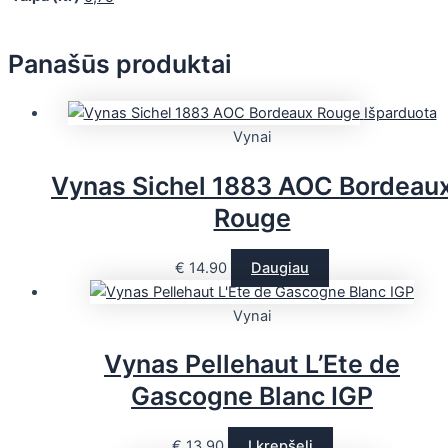
Panašūs produktai
Išparduota
Vynai
Vynas Sichel 1883 AOC Bordeau
Rouge
€
14.90
Daugiau
Vynai
Vynas Pellehaut L’Ete de
Gascogne Blanc IGP
€
13.90
Į krepšelį