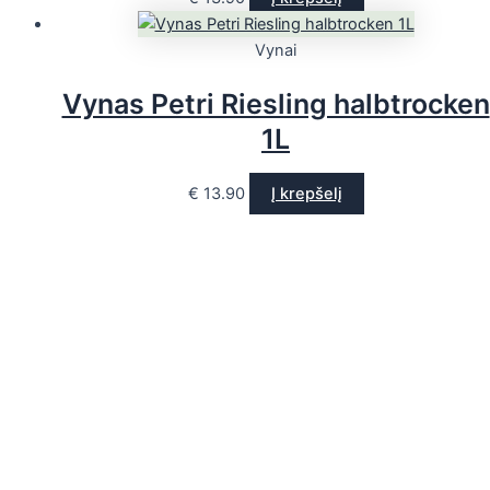
Vynai
Vynas Petri Riesling halbtrocken
1L
€
13.90
Į krepšelį