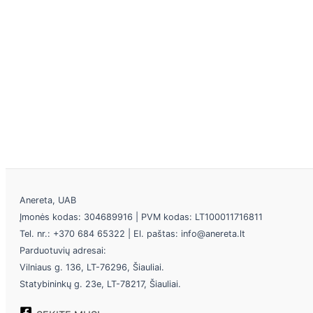
Anereta, UAB
Įmonės kodas: 304689916 | PVM kodas: LT100011716811
Tel. nr.: +370 684 65322 | El. paštas: info@anereta.lt
Parduotuvių adresai:
Vilniaus g. 136, LT-76296, Šiauliai.
Statybininkų g. 23e, LT-78217, Šiauliai.