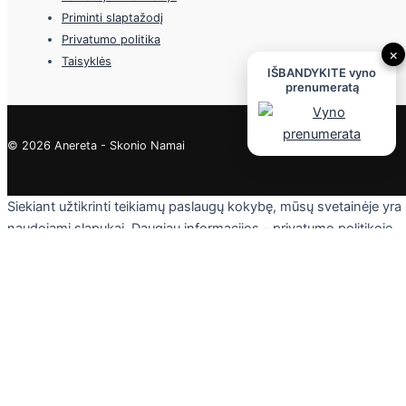
Priminti slaptažodį
Privatumo politika
×
Taisyklės
IŠBANDYKITE vyno
prenumeratą
© 2026 Anereta - Skonio Namai
Siekiant užtikrinti teikiamų paslaugų kokybę, mūsų svetainėje yra
naudojami slapukai. Daugiau informacijos - privatumo politikoje.
Skaityti
Sutinku
Privacy & Cookies Policy
Uždaryti
Privacy Overview