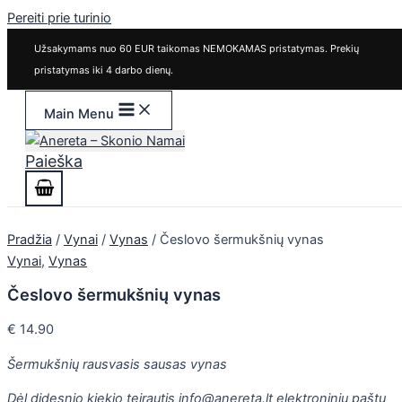
Pereiti prie turinio
Užsakymams nuo 60 EUR taikomas NEMOKAMAS pristatymas. Prekių
pristatymas iki 4 darbo dienų.
Main Menu
Paieška
Pradžia
/
Vynai
/
Vynas
/ Česlovo šermukšnių vynas
Vynai
,
Vynas
Česlovo šermukšnių vynas
€
14.90
Šermukšnių rausvasis sausas vynas
Dėl didesnio kiekio teirautis info@anereta.lt elektroniniu paštu