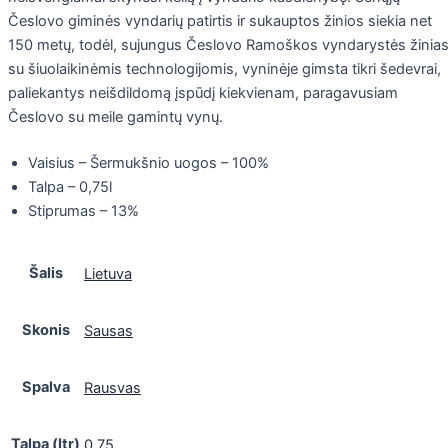
Česlovo giminės vyndarių patirtis ir sukauptos žinios siekia net
150 metų, todėl, sujungus Česlovo Ramoškos vyndarystės žinia
su šiuolaikinėmis technologijomis, vyninėje gimsta tikri šedevrai,
paliekantys neišdildomą įspūdį kiekvienam, paragavusiam
Česlovo su meile gamintų vynų.
Vaisius – Šermukšnio uogos – 100%
Talpa – 0,75l
Stiprumas – 13%
Šalis
Lietuva
Skonis
Sausas
Spalva
Rausvas
Talpa (ltr)
0,75