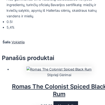
ingredientų, turinčių oficialų Bavarijos sertifikatą: miežių ir
kviečių salyklo, apynių iš Hallertau slėnių, skaidraus kalnų
vandens ir mielių.
0.5l
5,4%
Šalis
Vokietija
Panašūs produktai
Stiprieji Gėrimai
Romas The Colonist Spiced Blac
Rum