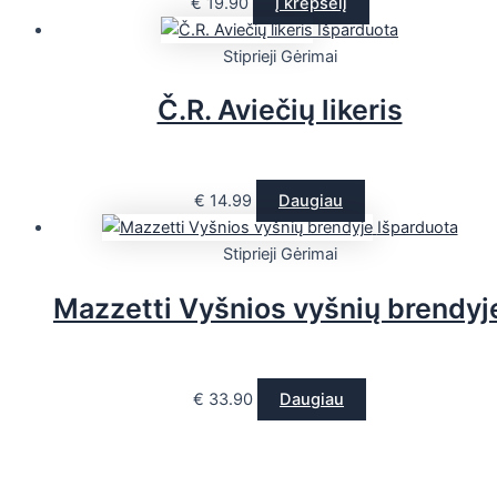
€
19.90
Į krepšelį
Išparduota
Stiprieji Gėrimai
Č.R. Aviečių likeris
€
14.99
Daugiau
Išparduota
Stiprieji Gėrimai
Mazzetti Vyšnios vyšnių brendyj
€
33.90
Daugiau