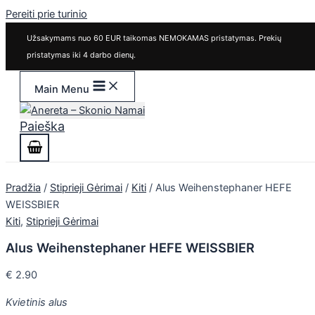
Pereiti prie turinio
Užsakymams nuo 60 EUR taikomas NEMOKAMAS pristatymas. Prekių
pristatymas iki 4 darbo dienų.
Main Menu
Paieška
Pradžia
/
Stiprieji Gėrimai
/
Kiti
/ Alus Weihenstephaner HEFE
WEISSBIER
Kiti
,
Stiprieji Gėrimai
Alus Weihenstephaner HEFE WEISSBIER
€
2.90
Kvietinis alus