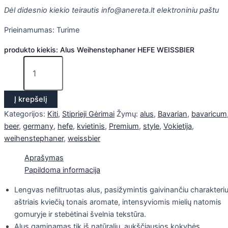
Dėl didesnio kiekio teirautis info@anereta.lt elektroniniu paštu
Prieinamumas:
Turime
produkto kiekis: Alus Weihenstephaner HEFE WEISSBIER
Į krepšelį
Kategorijos:
Kiti
,
Stiprieji Gėrimai
Žymų:
alus
,
Bavarian
,
bavaricum
beer
,
germany
,
hefe
,
kvietinis
,
Premium
,
style
,
Vokietija
,
weihenstephaner
,
weissbier
Aprašymas
Papildoma informacija
Lengvas nefiltruotas alus, pasižymintis gaivinančiu charakteriu
aštriais kviečių tonais aromate, intensyviomis mielių natomis
gomuryje ir stebėtinai švelnia tekstūra.
Alus gaminamas tik iš natūralių, aukščiausios kokybės