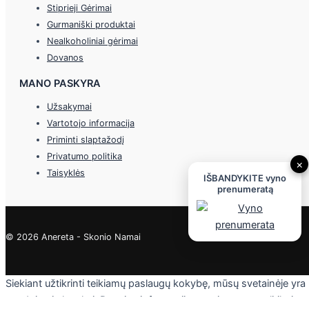
Stiprieji Gėrimai
Gurmaniški produktai
Nealkoholiniai gėrimai
Dovanos
MANO PASKYRA
Užsakymai
Vartotojo informacija
Priminti slaptažodį
Privatumo politika
×
Taisyklės
IŠBANDYKITE vyno
prenumeratą
© 2026 Anereta - Skonio Namai
Siekiant užtikrinti teikiamų paslaugų kokybę, mūsų svetainėje yra
naudojami slapukai. Daugiau informacijos - privatumo politikoje.