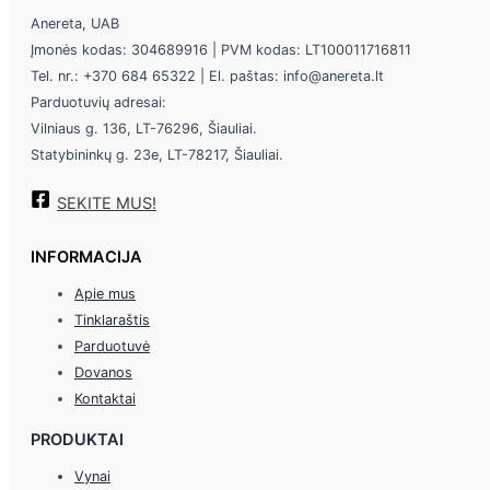
Anereta, UAB
Įmonės kodas: 304689916 | PVM kodas: LT100011716811
Tel. nr.: +370 684 65322 | El. paštas: info@anereta.lt
Parduotuvių adresai:
Vilniaus g. 136, LT-76296, Šiauliai.
Statybininkų g. 23e, LT-78217, Šiauliai.
SEKITE MUS!
INFORMACIJA
Apie mus
Tinklaraštis
Parduotuvė
Dovanos
Kontaktai
PRODUKTAI
Vynai